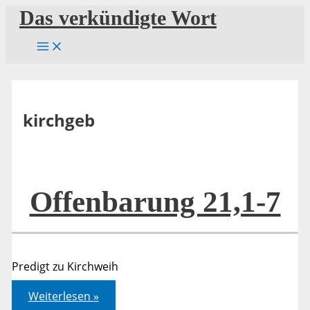
Zum
Das verkündigte Wort
Inhalt
springen
kirchgeb
Offenbarung 21,1-7
Predigt zu Kirchweih
Offenbarung
Weiterlesen »
21,1-