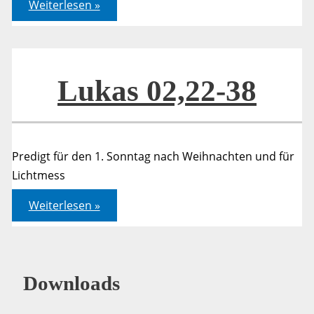
Lukas
Weiterlesen »
02,22-
38
Lukas 02,22-38
Predigt für den 1. Sonntag nach Weihnachten und für
Lichtmess
Lukas
Weiterlesen »
02,22-
38
Downloads