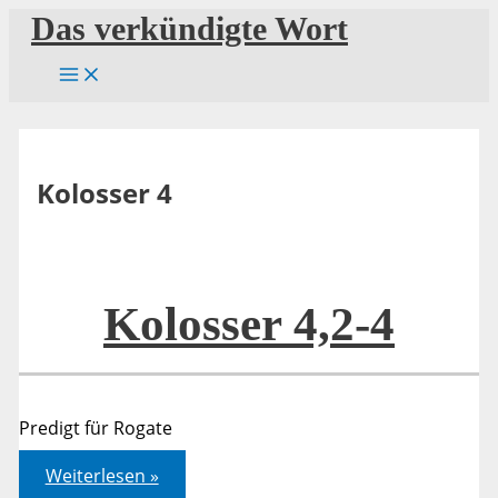
Zum
Das verkündigte Wort
Inhalt
springen
Kolosser 4
Kolosser 4,2-4
Predigt für Rogate
Kolosser
Weiterlesen »
4,2-