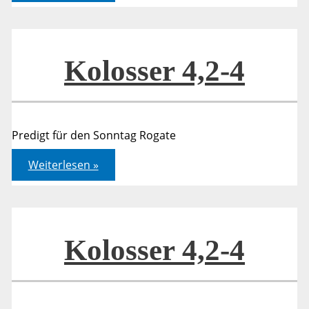
4
Kolosser 4,2-4
Predigt für den Sonntag Rogate
Kolosser
Weiterlesen »
4,2-
4
Kolosser 4,2-4