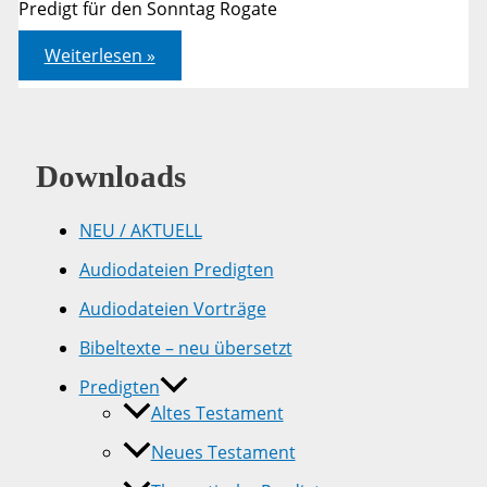
Predigt für den Sonntag Rogate
Kolosser
Weiterlesen »
4,2-
4
Downloads
NEU / AKTUELL
Audiodateien Predigten
Audiodateien Vorträge
Bibeltexte – neu übersetzt
Predigten
Altes Testament
Neues Testament