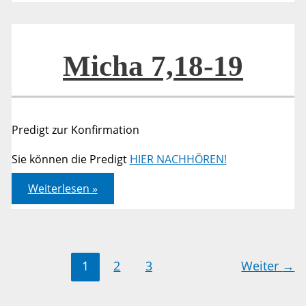
Micha 7,18-19
Predigt zur Konfirmation
Sie können die Predigt
HIER NACHHÖREN!
Micha
Weiterlesen »
7,18-
19
1
2
3
Weiter
→