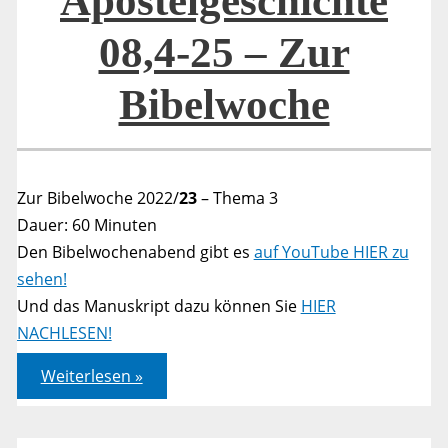
Apostelgeschichte
08,4-25 – Zur
Bibelwoche
Zur Bibelwoche 2022/
23
– Thema 3
Dauer: 60 Minuten
Den Bibelwochenabend gibt es
auf YouTube HIER zu
sehen!
Und das Manuskript dazu können Sie
HIER
NACHLESEN!
Apostelgeschichte
Weiterlesen »
08,4-
25
–
Zur