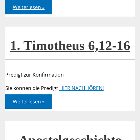
1.
Weiterlesen »
Timotheus
6,12-
16
1. Timotheus 6,12-16
Predigt zur Konfirmation
Sie können die Predigt
HIER NACHHÖREN!
1.
Weiterlesen »
Timotheus
6,12-
16