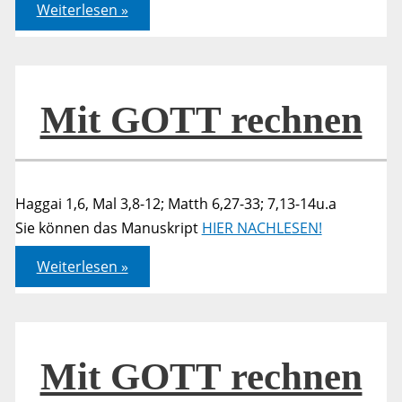
Markus
Weiterlesen »
10,17-
27
Mit GOTT rechnen
Haggai 1,6, Mal 3,8-12; Matth 6,27-33; 7,13-14u.a
Sie können das Manuskript
HIER NACHLESEN!
Mit
Weiterlesen »
GOTT
rechnen
Mit GOTT rechnen