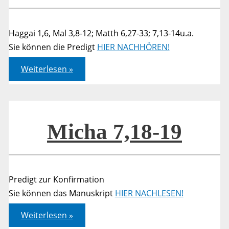
Haggai 1,6, Mal 3,8-12; Matth 6,27-33; 7,13-14u.a.
Sie können die Predigt
HIER NACHHÖREN!
Mit
Weiterlesen »
GOTT
rechnen
Micha 7,18-19
Predigt zur Konfirmation
Sie können das Manuskript
HIER NACHLESEN!
Micha
Weiterlesen »
7,18-
19