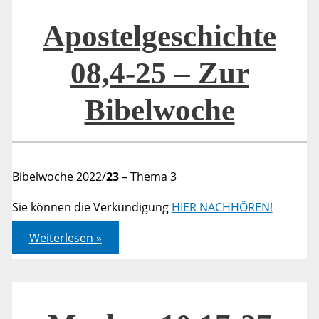
Bibelwoche
Apostelgeschichte
08,4-25 – Zur
Bibelwoche
Bibelwoche 2022/
23
– Thema 3
Sie können die Verkündigung
HIER NACHHÖREN!
Apostelgeschichte
Weiterlesen »
08,4-
25
–
Zur
Bibelwoche