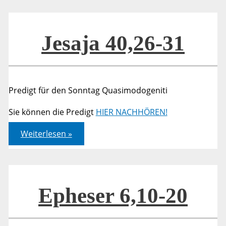
Jesaja 40,26-31
Predigt für den Sonntag Quasimodogeniti
Sie können die Predigt
HIER NACHHÖREN!
Jesaja
Weiterlesen »
40,26-
31
Epheser 6,10-20