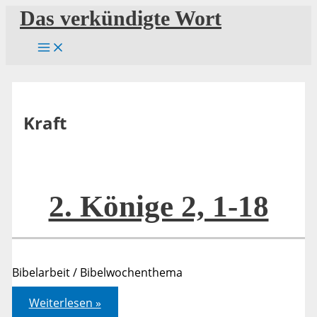
Zum
Das verkündigte Wort
Inhalt
springen
Kraft
2. Könige 2, 1-18
Bibelarbeit / Bibelwochenthema
2.
Weiterlesen »
Könige