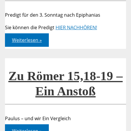
Predigt für den 3. Sonntag nach Epiphanias
Sie können die Predigt
HIER NACHHÖREN!
Römer
Weiterlesen »
01,16-
17
Zu Römer 15,18-19 –
Ein Anstoß
Paulus – und wir Ein Vergleich
Zu
Weiterlesen »