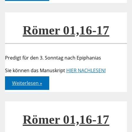
2,
1-
18
Römer 01,16-17
Predigt für den 3. Sonntag nach Epiphanias
Sie können das Manuskript
HIER NACHLESEN!
Römer
Weiterlesen »
01,16-
17
Römer 01,16-17