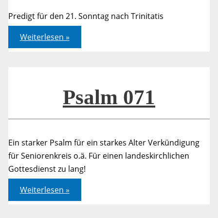
Predigt für den 21. Sonntag nach Trinitatis
Epheser
Weiterlesen »
6,10-
20
Psalm 071
Ein starker Psalm für ein starkes Alter Verkündigung
für Seniorenkreis o.ä. Für einen landeskirchlichen
Gottesdienst zu lang!
Psalm
Weiterlesen »
071