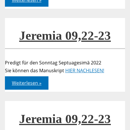
Römer
15,18-
19
–
Ein
Anstoß
Jeremia 09,22-23
Predigt für den Sonntag Septuagesimä 2022
Sie können das Manuskript
HIER NACHLESEN!
Jeremia
Weiterlesen »
09,22-
23
Jeremia 09,22-23