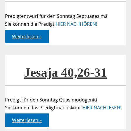
Predigtentwurf für den Sonntag Septuagesimä
Sie können die Predigt
HIER NACHHÖREN!
Jeremia
Weiterlesen »
09,22-
23
Jesaja 40,26-31
Predigt für den Sonntag Quasimodogeniti
Sie können das Predigtmanuskript
HIER NACHLESEN!
Jesaja
Weiterlesen »
40,26-
31