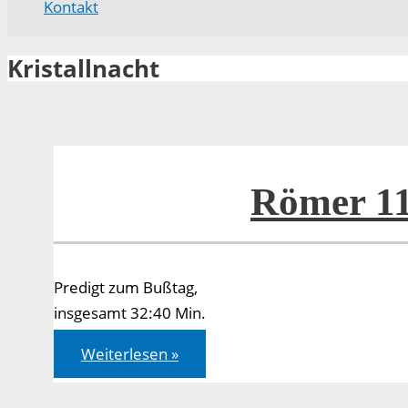
Kontakt
Kristallnacht
Römer 11
Predigt zum Bußtag,
insgesamt 32:40 Min.
Römer
Weiterlesen »
11,16-
24