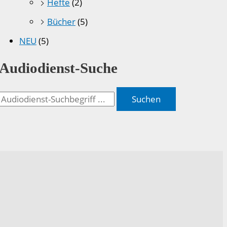
Hefte
(2)
Bücher
(5)
NEU
(5)
Audiodienst-Suche
Suchen