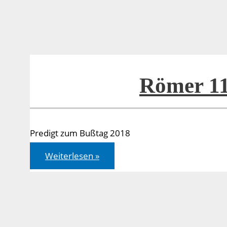
Römer 11
Predigt zum Bußtag 2018
Römer
Weiterlesen »
11,16-
24