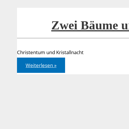
Zwei Bäume u
Christentum und Kristallnacht
Zwei
Weiterlesen »
Bäume
und
70
Jahre