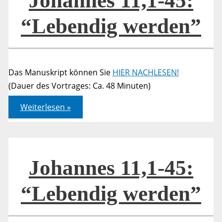
Johannes 11,1-45:
“Lebendig werden”
Das Manuskript können Sie
HIER NACHLESEN!
(Dauer des Vortrages: Ca. 48 Minuten)
Johannes
Weiterlesen »
11,1-
45:
“Lebendig
werden”
Johannes 11,1-45:
“Lebendig werden”