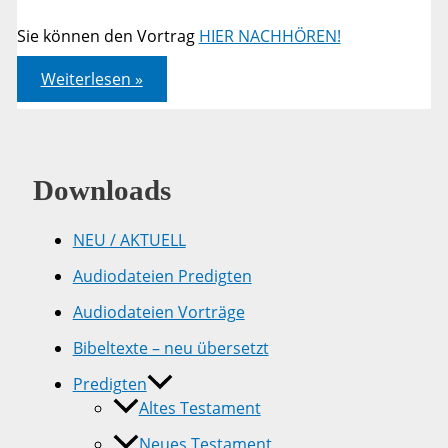
Sie können den Vortrag
HIER NACHHÖREN!
Johannes
Weiterlesen »
11,1-
45:
“Lebendig
werden”
Downloads
NEU / AKTUELL
Audiodateien Predigten
Audiodateien Vorträge
Bibeltexte – neu übersetzt
Predigten
Altes Testament
Neues Testament