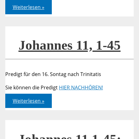
Johannes
Weiterlesen »
11,
1-
45
Johannes 11, 1-45
Predigt für den 16. Sontag nach Trinitatis
Sie können die Predigt
HIER NACHHÖREN!
Johannes
Weiterlesen »
11,
1-
45