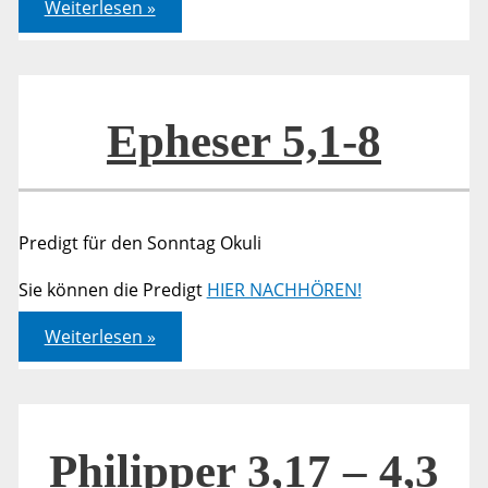
Epheser
Weiterlesen »
5,1-
8
Epheser 5,1-8
Predigt für den Sonntag Okuli
Sie können die Predigt
HIER NACHHÖREN!
Epheser
Weiterlesen »
5,1-
8
Philipper 3,17 – 4,3