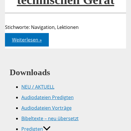
Stichworte: Navigation, Lektionen
Navigation
Weiterlesen »
–
geistliche
Lektionen
von
einem
technischen
Downloads
Gerät
NEU / AKTUELL
Audiodateien Predigten
Audiodateien Vorträge
Bibeltexte – neu übersetzt
Predigten