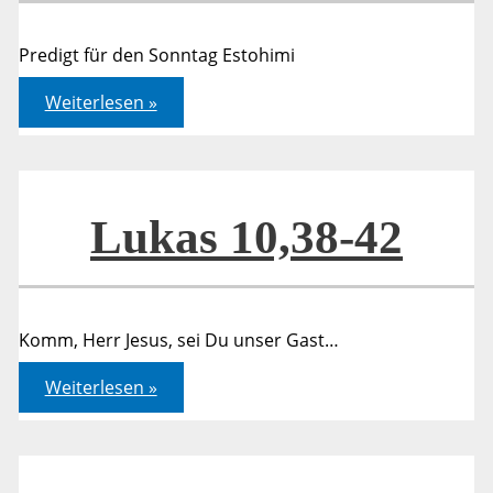
Predigt für den Sonntag Estohimi
Lukas
Weiterlesen »
10,38-
42
Lukas 10,38-42
Komm, Herr Jesus, sei Du unser Gast…
Lukas
Weiterlesen »
10,38-
42