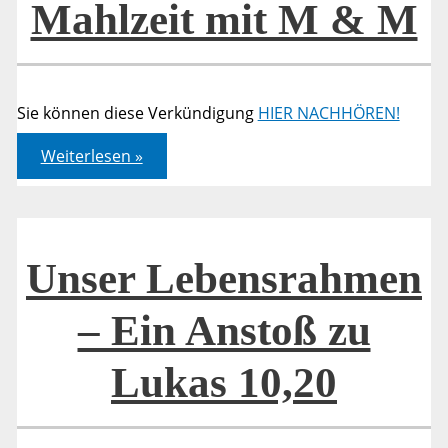
Mahlzeit mit M & M
Sie können diese Verkündigung
HIER NACHHÖREN!
Komm,
Weiterlesen »
Herr
Jesus,
sei
Du
unser
Gast…
–
Unser Lebensrahmen
Mahlzeit
mit
M
– Ein Anstoß zu
&
M
Lukas 10,20