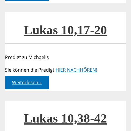
20
Lukas 10,17-20
Predigt zu Michaelis
Sie können die Predigt
HIER NACHHÖREN!
Lukas
Weiterlesen »
10,17-
20
Lukas 10,38-42