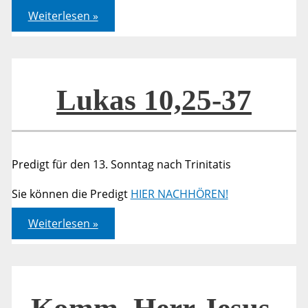
Lukas
Weiterlesen »
10,25-
37
Lukas 10,25-37
Predigt für den 13. Sonntag nach Trinitatis
Sie können die Predigt
HIER NACHHÖREN!
Lukas
Weiterlesen »
10,25-
37