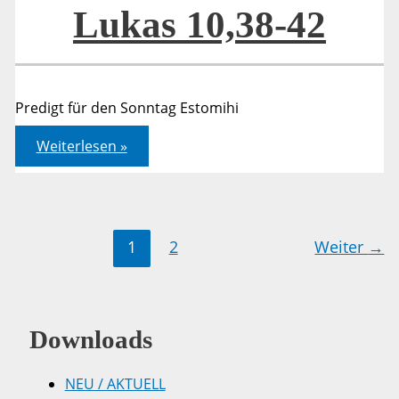
Lukas 10,38-42
Predigt für den Sonntag Estomihi
Lukas
Weiterlesen »
10,38-
42
1
2
Weiter
→
Downloads
NEU / AKTUELL