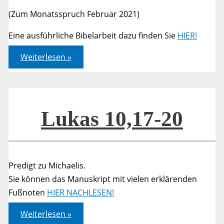
(Zum Monatsspruch Februar 2021)
Eine ausführliche Bibelarbeit dazu finden Sie
HIER!
Unser
Weiterlesen »
Lebensrahmen
–
Ein
Anstoß
zu
Lukas
10,20
Lukas 10,17-20
Predigt zu Michaelis.
Sie können das Manuskript mit vielen erklärenden
Fußnoten
HIER NACHLESEN!
Lukas
Weiterlesen »
10,17-