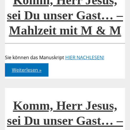
Komm, Herr Jesus,
sei Du unser Gast… –
Mahlzeit mit M & M
Sie können das Manuskript
HIER NACHLESEN!
Komm,
Weiterlesen »
Herr
Jesus,
sei
Du
unser
Gast…
–
Komm, Herr Jesus,
Mahlzeit
mit
M
sei Du unser Gast… –
&
M