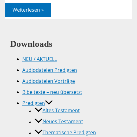
Neuschnee
Weiterlesen »
oder
neues
Herz?
Downloads
NEU / AKTUELL
Audiodateien Predigten
Audiodateien Vorträge
Bibeltexte – neu übersetzt
Predigten
Altes Testament
Neues Testament
Thematische Predigten