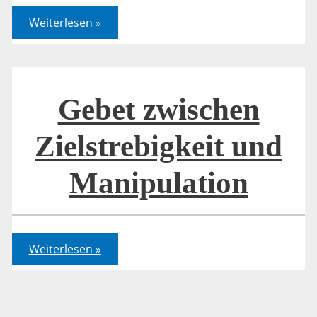
Passion
Weiterlesen »
und
Ostern
damals
und
heute
Gebet zwischen
Zielstrebigkeit und
Manipulation
Gebet
Weiterlesen »
zwischen
Zielstrebigkeit
und
Manipulation