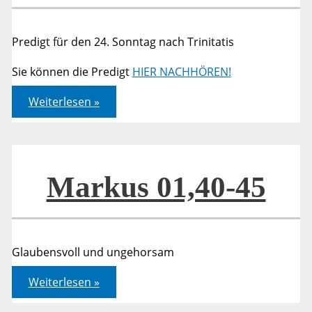
Predigt für den 24. Sonntag nach Trinitatis
Sie können die Predigt
HIER NACHHÖREN!
Markus
Weiterlesen »
01,21-
28
Markus 01,40-45
Glaubensvoll und ungehorsam
Markus
Weiterlesen »
01,40-
45