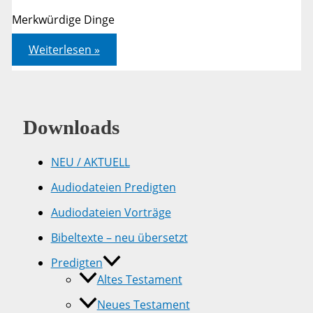
Merkwürdige Dinge
Markus
Weiterlesen »
01,32-
39
Downloads
NEU / AKTUELL
Audiodateien Predigten
Audiodateien Vorträge
Bibeltexte – neu übersetzt
Predigten
Altes Testament
Neues Testament