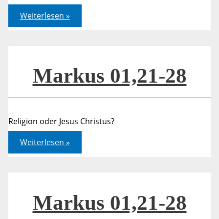
Markus
Weiterlesen »
01,21-
28
–
Bibelwoche
Markus 01,21-28
Religion oder Jesus Christus?
Markus
Weiterlesen »
01,21-
28
Markus 01,21-28