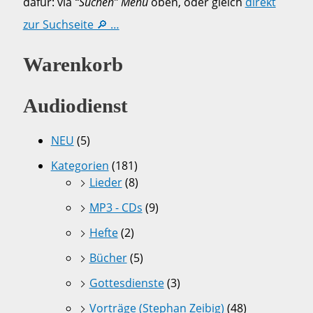
dafür: via
“Suchen” Menü
oben, oder gleich
direkt
zur Suchseite 🔎 …
Warenkorb
Audiodienst
NEU
(5)
Kategorien
(181)
Lieder
(8)
MP3 - CDs
(9)
Hefte
(2)
Bücher
(5)
Gottesdienste
(3)
Vorträge (Stephan Zeibig)
(48)