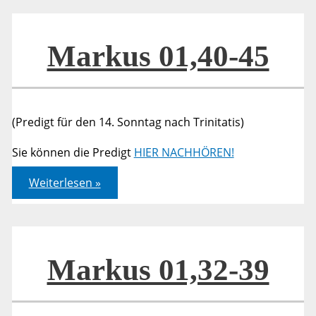
Markus 01,40-45
(Predigt für den 14. Sonntag nach Trinitatis)
Sie können die Predigt
HIER NACHHÖREN!
Markus
Weiterlesen »
01,40-
45
Markus 01,32-39