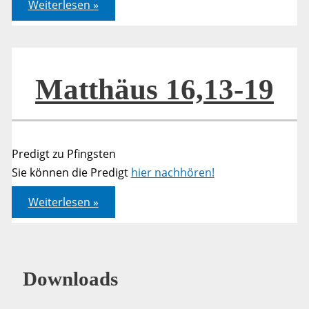
Matthäus
Weiterlesen »
16,13-
19
Matthäus 16,13-19
Predigt zu Pfingsten
Sie können die Predigt
hier nachhören!
Matthäus
Weiterlesen »
16,13-
19
Downloads