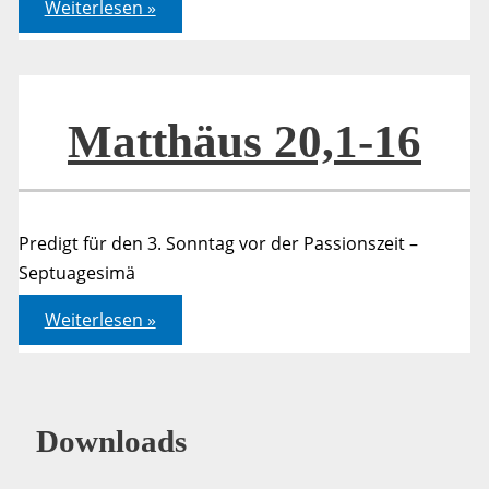
Matthäus
Weiterlesen »
20,1-
16
Matthäus 20,1-16
Predigt für den 3. Sonntag vor der Passionszeit –
Septuagesimä
Matthäus
Weiterlesen »
20,1-
16
Downloads