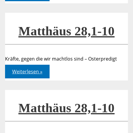
hat
ihren
Preis
Matthäus 28,1-10
Kräfte, gegen die wir machtlos sind – Osterpredigt
Matthäus
Weiterlesen »
28,1-
10
Matthäus 28,1-10