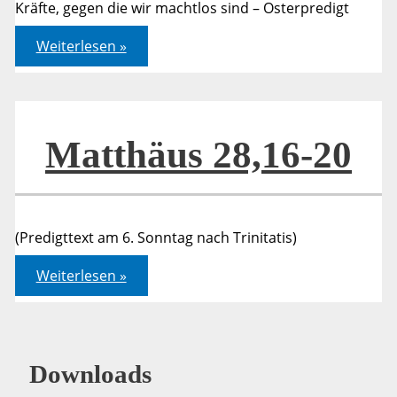
Kräfte, gegen die wir machtlos sind – Osterpredigt
Matthäus
Weiterlesen »
28,1-
10
Matthäus 28,16-20
(Predigttext am 6. Sonntag nach Trinitatis)
Matthäus
Weiterlesen »
28,16-
20
Downloads