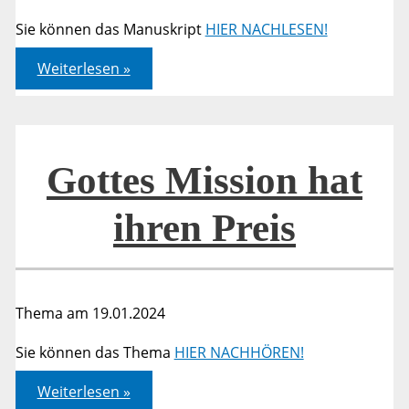
Sie können das Manuskript
HIER NACHLESEN!
Gottes
Weiterlesen »
Mission
hat
ihren
Preis
Gottes Mission hat
ihren Preis
Thema am 19.01.2024
Sie können das Thema
HIER NACHHÖREN!
Gottes
Weiterlesen »
Mission