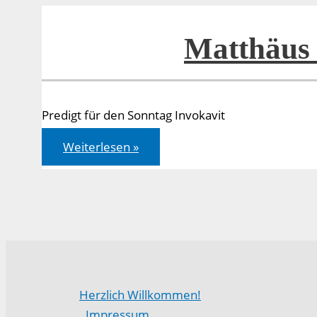
Matthäus 
Predigt für den Sonntag Invokavit
Matthäus
Weiterlesen »
04,1-
11
Herzlich Willkommen!
Impressum