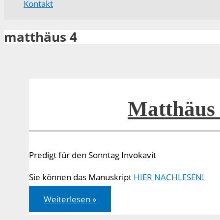
Kontakt
matthäus 4
Matthäus 
Predigt für den Sonntag Invokavit
Sie können das Manuskript
HIER NACHLESEN!
Matthäus
Weiterlesen »
04,1-
11