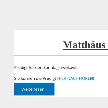
Matthäus 
Predigt für den Sonntag Invokavit
Sie können die Predigt
HIER NACHHÖREN!
Matthäus
Weiterlesen »
04,1-
11