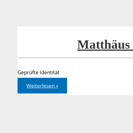
Matthäus 
Geprüfte Identität
Matthäus
Weiterlesen »
04,1-
11