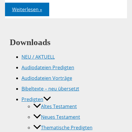
Demokratie
Weiterlesen »
und
Theokratie
Downloads
NEU / AKTUELL
Audiodateien Predigten
Audiodateien Vorträge
Bibeltexte – neu übersetzt
Predigten
Altes Testament
Neues Testament
Thematische Predigten