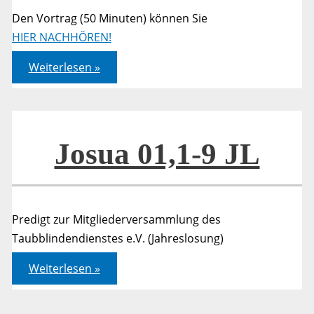
Den Vortrag (50 Minuten) können Sie
HIER NACHHÖREN!
Freimut
Weiterlesen »
–
Kennzeichen
der
Gotteskinder?!
Josua 01,1-9 JL
Predigt zur Mitgliederversammlung des
Taubblindendienstes e.V. (Jahreslosung)
Josua
Weiterlesen »
01,1-
9
JL