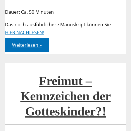
Dauer: Ca. 50 Minuten
Das noch ausführlichere Manuskript können Sie
HIER NACHLESEN!
Freimut
Weiterlesen »
–
Kennzeichen
der
Gotteskinder?!
Freimut –
Kennzeichen der
Gotteskinder?!