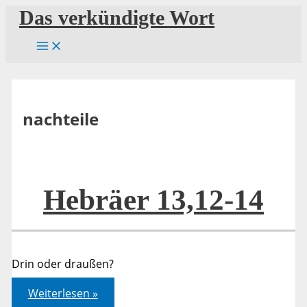
Zum
Das verkündigte Wort
Inhalt
springen
nachteile
Hebräer 13,12-14
Drin oder draußen?
Hebräer
Weiterlesen »
13,12-