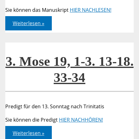
Sie können das Manuskript
HIER NACHLESEN!
3.
Weiterlesen »
Mose
19,
1-
3.
13-
18.
33-
3. Mose 19, 1-3. 13-18.
34
33-34
Predigt für den 13. Sonntag nach Trinitatis
Sie können die Predigt
HIER NACHHÖREN!
3.
Weiterlesen »
Mose