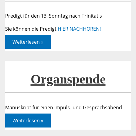
Predigt für den 13. Sonntag nach Trinitatis
Sie können die Predigt
HIER NACHHÖREN!
Lukas
Weiterlesen »
10,25-
37
Organspende
Manuskript für einen Impuls- und Gesprächsabend
Organspende
Weiterlesen »