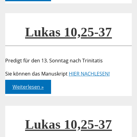
19,
1-
3.
13-
18.
33-
Lukas 10,25-37
34
Predigt für den 13. Sonntag nach Trinitatis
Sie können das Manuskript
HIER NACHLESEN!
Lukas
Weiterlesen »
10,25-
37
Lukas 10,25-37