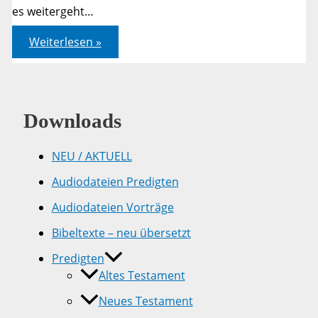
es weitergeht…
Sterben,
Weiterlesen »
Tod
–
und
dann?
Downloads
NEU / AKTUELL
Audiodateien Predigten
Audiodateien Vorträge
Bibeltexte – neu übersetzt
Predigten
Altes Testament
Neues Testament