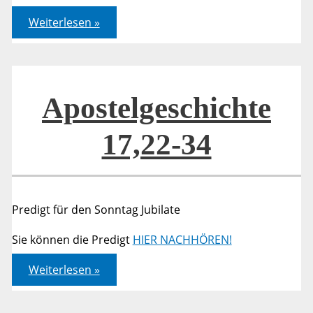
Apostelgeschichte
Weiterlesen »
17,22-
34
Apostelgeschichte
17,22-34
Predigt für den Sonntag Jubilate
Sie können die Predigt
HIER NACHHÖREN!
Apostelgeschichte
Weiterlesen »
17,22-
34