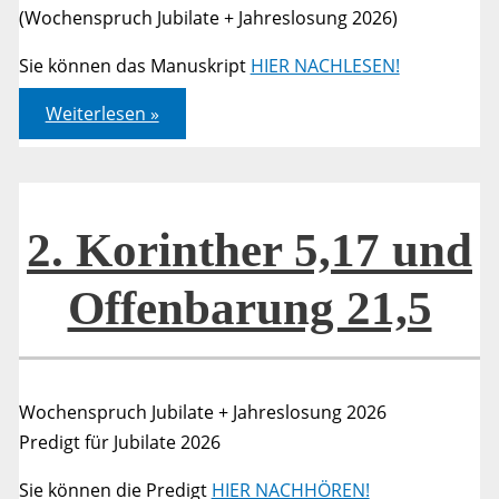
(Wochenspruch Jubilate + Jahreslosung 2026)
Sie können das Manuskript
HIER NACHLESEN!
2.
Weiterlesen »
Korinther
5,17
und
Offenbarung
21,5
2. Korinther 5,17 und
Offenbarung 21,5
Wochenspruch Jubilate + Jahreslosung 2026
Predigt für Jubilate 2026
Sie können die Predigt
HIER NACHHÖREN!