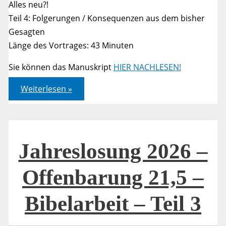
Alles neu?!
Teil 4: Folgerungen / Konsequenzen aus dem bisher
Gesagten
Länge des Vortrages: 43 Minuten
Sie können das Manuskript
HIER NACHLESEN!
Jahreslosung
Weiterlesen »
2026
–
Offenbarung
21,5
–
Bibelarbeit
–
Jahreslosung 2026 –
Teil
4
Offenbarung 21,5 –
Bibelarbeit – Teil 3