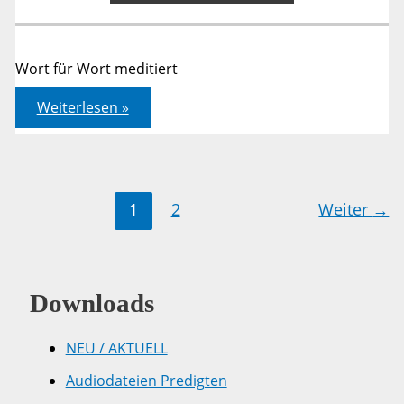
Wort für Wort meditiert
Jahreslosung
Weiterlesen »
2026
–
Offenbarung
21,5
–
Meditation
1
2
Weiter
→
Downloads
NEU / AKTUELL
Audiodateien Predigten