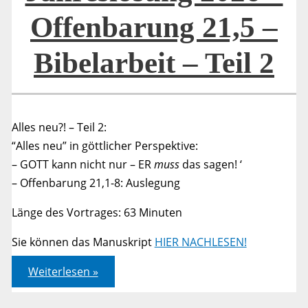
3
Offenbarung 21,5 –
Bibelarbeit – Teil 2
Alles neu?! – Teil 2:
“Alles neu” in göttlicher Perspektive:
– GOTT kann nicht nur – ER
muss
das sagen! ‘
– Offenbarung 21,1-8: Auslegung
Länge des Vortrages: 63 Minuten
Sie können das Manuskript
HIER NACHLESEN!
Jahreslosung
Weiterlesen »
2026
–
Offenbarung