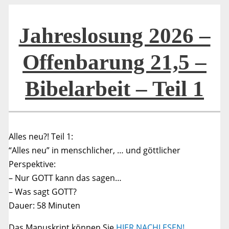
21,5
–
Bibelarbeit
–
Jahreslosung 2026 –
Teil
2
Offenbarung 21,5 –
Bibelarbeit – Teil 1
Alles neu?! Teil 1:
“Alles neu” in menschlicher, … und göttlicher
Perspektive:
– Nur GOTT kann das sagen…
– Was sagt GOTT?
Dauer: 58 Minuten
Das Manuskript können Sie
HIER NACHLESEN!