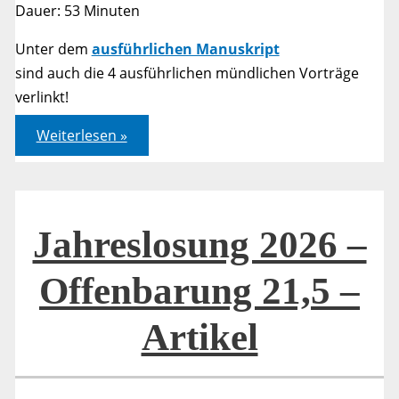
Dauer: 53 Minuten
Unter dem
ausführlichen Manuskript
sind auch die 4 ausführlichen mündlichen Vorträge
verlinkt!
Jahreslosung
Weiterlesen »
2026
–
Offenbarung
21,5
–
Bibelarbeit
Kurzfassung:
Jahreslosung 2026 –
Alles
neu?!
Offenbarung 21,5 –
Artikel