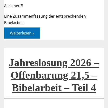
Alles neu?!
Eine Zusammenfassung der entsprechenden
Bibelarbeit
Jahreslosung
Weiterlesen »
2026
–
Offenbarung
21,5
–
Artikel
Jahreslosung 2026 –
Offenbarung 21,5 –
Bibelarbeit – Teil 4