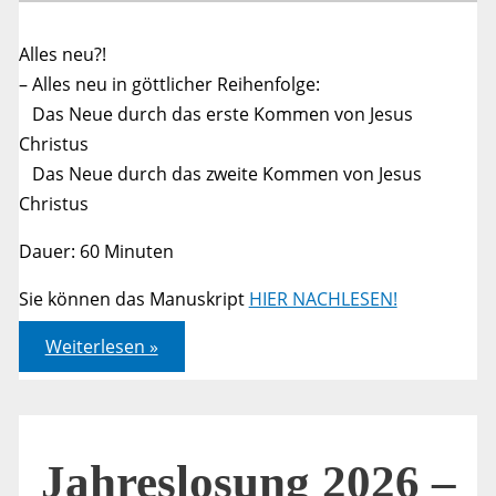
Alles neu?!
– Alles neu in göttlicher Reihenfolge:
Das Neue durch das erste Kommen von Jesus
Christus
Das Neue durch das zweite Kommen von Jesus
Christus
Dauer: 60 Minuten
Sie können das Manuskript
HIER NACHLESEN!
Jahreslosung
Weiterlesen »
2026
–
Offenbarung
21,5
–
Bibelarbeit
–
Jahreslosung 2026 –
Teil