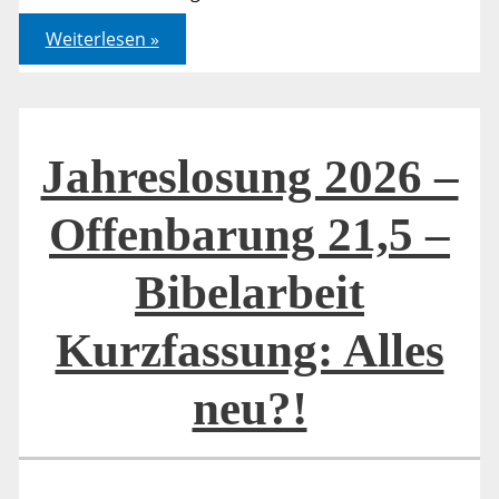
2.
Weiterlesen »
Korinther
5,17
und
Offenbarung
21,5
Jahreslosung 2026 –
Offenbarung 21,5 –
Bibelarbeit
Kurzfassung: Alles
neu?!