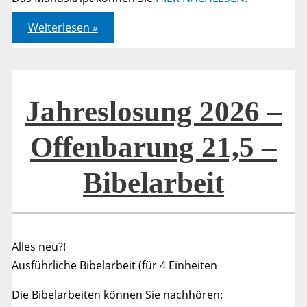
Jahreslosung
Weiterlesen »
2026
–
Offenbarung
21,5
–
Bibelarbeit
–
Jahreslosung 2026 –
Teil
1
Offenbarung 21,5 –
Bibelarbeit
Alles neu?!
Ausführliche Bibelarbeit (für 4 Einheiten
Die Bibelarbeiten können Sie nachhören: