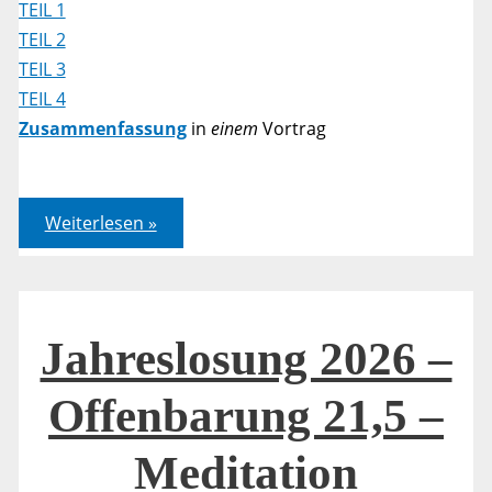
TEIL 1
TEIL 2
TEIL 3
TEIL 4
Zusammenfassung
in
einem
Vortrag
Jahreslosung
Weiterlesen »
2026
–
Offenbarung
21,5
–
Bibelarbeit
Jahreslosung 2026 –
Offenbarung 21,5 –
Meditation