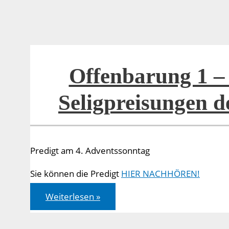
Seligpreisungen
der
Offenbarung
Offenbarung 1 – 
Seligpreisungen 
Predigt am 4. Adventssonntag
Sie können die Predigt
HIER NACHHÖREN!
Offenbarung
Weiterlesen »
1
–
22:
Die