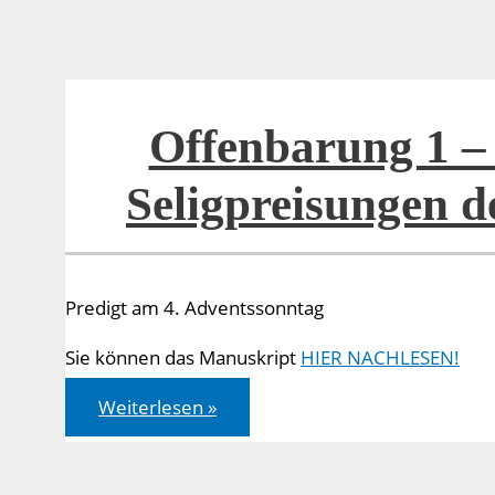
Offenbarung 1 – 
Seligpreisungen 
Predigt am 4. Adventssonntag
Sie können das Manuskript
HIER NACHLESEN!
Offenbarung
Weiterlesen »
1
–
22:
Die
sieben