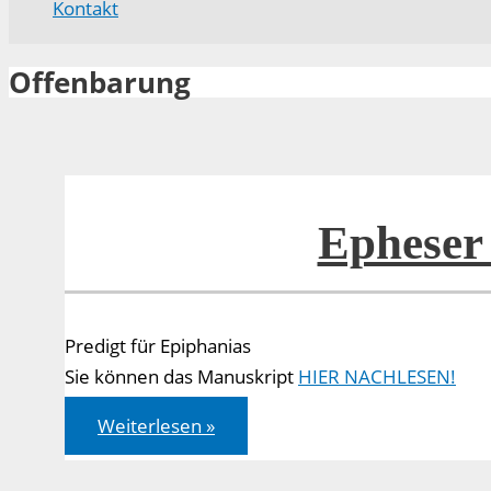
Kontakt
Offenbarung
Epheser 
Predigt für Epiphanias
Sie können das Manuskript
HIER NACHLESEN!
Epheser
Weiterlesen »
3,
1-
7