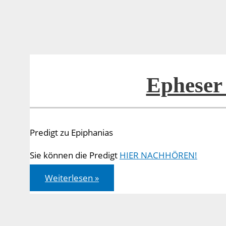
Epheser 
Predigt zu Epiphanias
Sie können die Predigt
HIER NACHHÖREN!
Epheser
Weiterlesen »
3,
1-
7