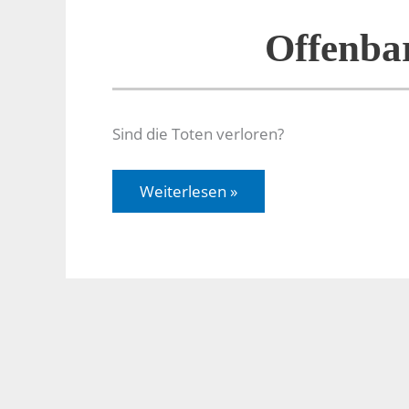
Offenba
Sind die Toten verloren?
Offenbarung
Weiterlesen »
20,11-
16