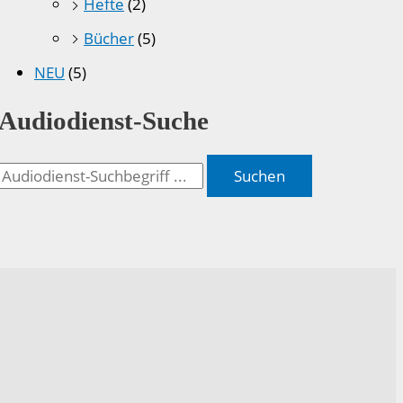
Hefte
(2)
Bücher
(5)
NEU
(5)
Audiodienst-Suche
Suchen