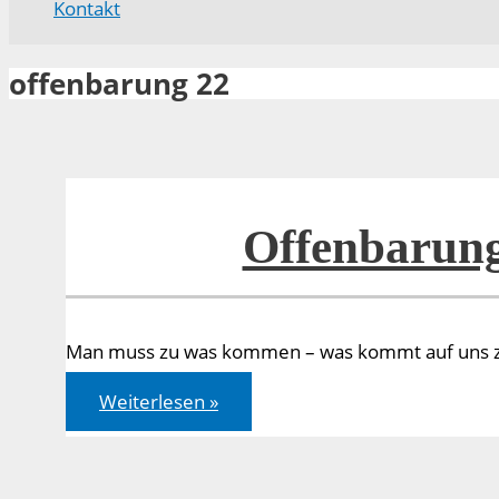
Kontakt
offenbarung 22
Offenbarung
Man muss zu was kommen – was kommt auf uns 
Offenbarung
Weiterlesen »
22,12-
17