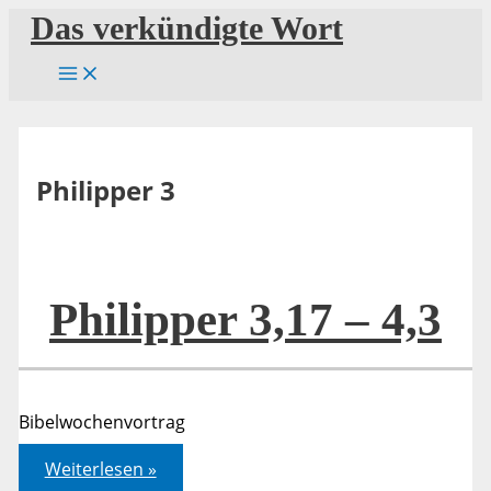
Zum
Das verkündigte Wort
Inhalt
springen
Philipper 3
Philipper 3,17 – 4,3
Bibelwochenvortrag
Philipper
Weiterlesen »
3,17