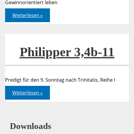
Gewinnorientiert leben
Philipper
Weiterlesen »
3,4b-
11
Philipper 3,4b-11
Predigt für den 9. Sonntag nach Trinitatis, Reihe I
Philipper
Weiterlesen »
3,4b-
11
Downloads