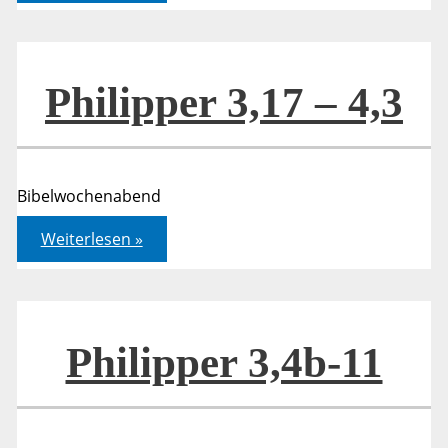
–
4,3
Philipper 3,17 – 4,3
Bibelwochenabend
Philipper
Weiterlesen »
3,17
–
4,3
Philipper 3,4b-11