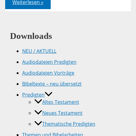
Lukas
Weiterlesen »
18,9-
14
Downloads
NEU / AKTUELL
Audiodateien Predigten
Audiodateien Vorträge
Bibeltexte – neu übersetzt
Predigten
Altes Testament
Neues Testament
Thematische Predigten
Themen und Bibelarbeiten