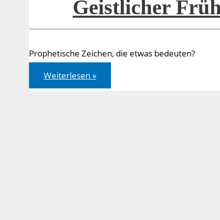
Geistlicher Früh
Prophetische Zeichen, die etwas bedeuten?
Geistlicher
Weiterlesen »
Frühling
in
Sicht?