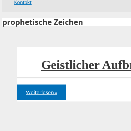
Kontakt
prophetische Zeichen
Geistlicher Aufb
Geistlicher
Weiterlesen »
Aufbruch
in
Sicht?