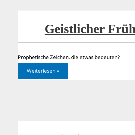
Geistlicher Früh
Prophetische Zeichen, die etwas bedeuten?
Geistlicher
Weiterlesen »
Frühling
in
Sicht?