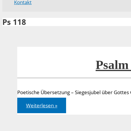
Kontakt
Ps 118
Psalm
Poetische Übersetzung – Siegesjubel über Gottes
Psalm
Weiterlesen »
118