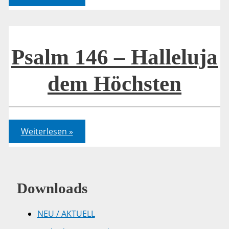
–
Halleluja
dem
Höchsten
Psalm 146 – Halleluja
dem Höchsten
Psalm
Weiterlesen »
146
–
Halleluja
dem
Höchsten
Downloads
NEU / AKTUELL