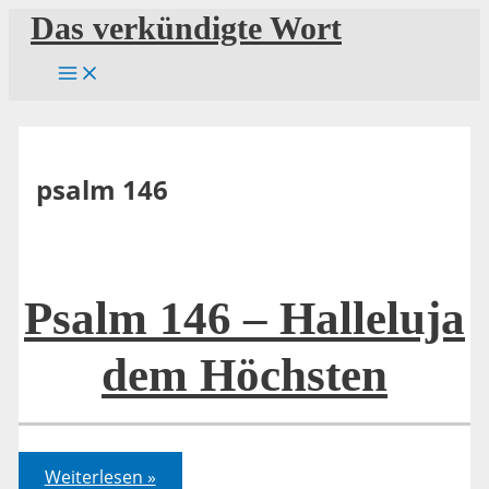
Zum
Das verkündigte Wort
Inhalt
springen
psalm 146
Psalm 146 – Halleluja
dem Höchsten
Psalm
Weiterlesen »
146