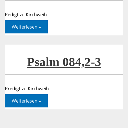
Pedigt zu Kirchweih
Psalm
Weiterlesen »
084,2-
3
Psalm 084,2-3
Predigt zu Kirchweih
Psalm
Weiterlesen »
084,2-
3