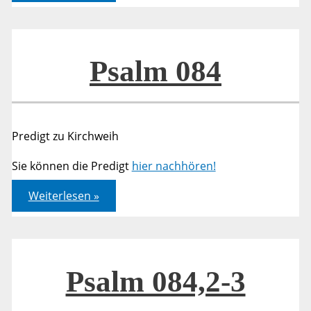
Psalm 084
Predigt zu Kirchweih
Sie können die Predigt
hier nachhören!
Psalm
Weiterlesen »
084
Psalm 084,2-3