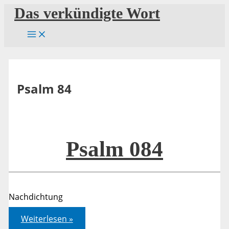
Zum
Das verkündigte Wort
Inhalt
springen
Psalm 84
Psalm 084
Nachdichtung
Psalm
Weiterlesen »
084