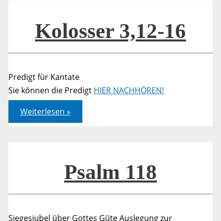
Kolosser 3,12-16
Predigt für Kantate
Sie können die Predigt
HIER NACHHÖREN!
Kolosser
Weiterlesen »
3,12-
16
Psalm 118
Siegesjubel über Gottes Güte Auslegung zur