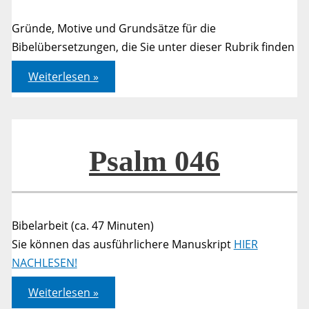
Gründe, Motive und Grundsätze für die
Bibelübersetzungen, die Sie unter dieser Rubrik finden
A)
Weiterlesen »
Einführung
in
die
poetischen
Bibelübersetzungen
Psalm 046
Bibelarbeit (ca. 47 Minuten)
Sie können das ausführlichere Manuskript
HIER
NACHLESEN!
Psalm
Weiterlesen »
046