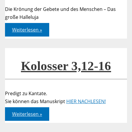
Die Krönung der Gebete und des Menschen – Das
große Halleluja
Psalm
Weiterlesen »
150
Kolosser 3,12-16
Predigt zu Kantate.
Sie können das Manuskript
HIER NACHLESEN!
Kolosser
Weiterlesen »
3,12-
16