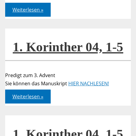
Römer
Weiterlesen »
14,9
–
Wenn
Christus
HERR
ist…
1. Korinther 04, 1-5
Predigt zum 3. Advent
Sie können das Manuskript
HIER NACHLESEN!
1.
Weiterlesen »
Korinther
04,
1-
5
1. Korinther 04, 1-5