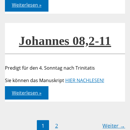
Lukas
Weiterlesen »
06,36-
42
Johannes 08,2-11
Predigt für den 4. Sonntag nach Trinitatis
Sie können das Manuskript
HIER NACHLESEN!
Johannes
Weiterlesen »
08,2-
11
1
2
Weiter
→