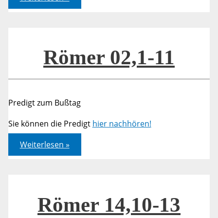
02,1-
11
Römer 02,1-11
Predigt zum Bußtag
Sie können die Predigt
hier nachhören!
Römer
Weiterlesen »
02,1-
11
Römer 14,10-13