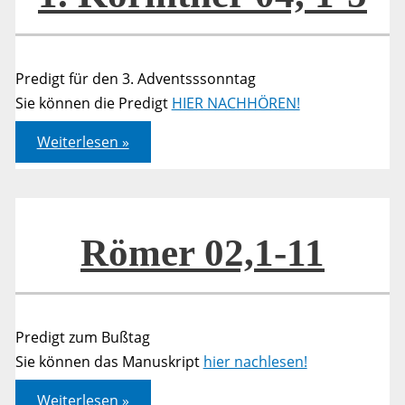
Predigt für den 3. Adventsssonntag
Sie können die Predigt
HIER NACHHÖREN!
1.
Weiterlesen »
Korinther
04,
1-
5
Römer 02,1-11
Predigt zum Bußtag
Sie können das Manuskript
hier nachlesen!
Römer
Weiterlesen »