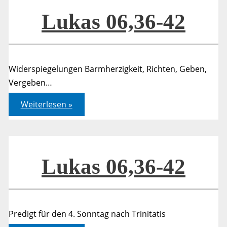
Lukas 06,36-42
Widerspiegelungen Barmherzigkeit, Richten, Geben,
Vergeben…
Lukas
Weiterlesen »
06,36-
42
Lukas 06,36-42
Predigt für den 4. Sonntag nach Trinitatis