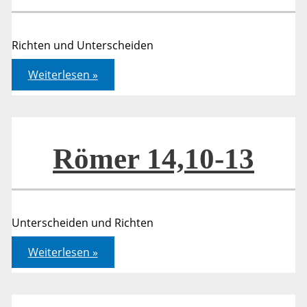
Richten und Unterscheiden
Römer
Weiterlesen »
14,10-
13
Römer 14,10-13
Unterscheiden und Richten
Römer
Weiterlesen »
14,10-
13