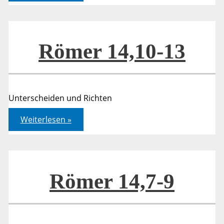
13
Römer 14,10-13
Unterscheiden und Richten
Römer
Weiterlesen »
14,10-
13
Römer 14,7-9