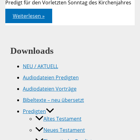
Predigt für den Vorletzten Sonntag des Kirchenjahres
Römer
Weiterlesen »
14,7-
9
Downloads
NEU / AKTUELL
Audiodateien Predigten
Audiodateien Vorträge
Bibeltexte – neu übersetzt
Predigten
Altes Testament
Neues Testament