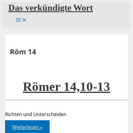
Zum
Das verkündigte Wort
Inhalt
springen
Röm 14
Römer 14,10-13
Richten und Unterscheiden
Römer
Weiterlesen »
14,10-