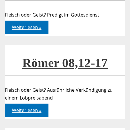
Fleisch oder Geist? Predigt im Gottesdienst
Römer
Weiterlesen »
08,12-
17
Römer 08,12-17
Fleisch oder Geist? Ausführliche Verkündigung zu
einem Lobpreisabend
Römer
Weiterlesen »
08,12-
17