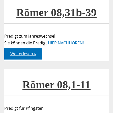
Römer 08,31b-39
Predigt zum Jahreswechsel
Sie können die Predigt
HIER NACHHÖREN!
Römer
Weiterlesen »
08,31b-
39
Römer 08,1-11
Predigt für Pfingsten