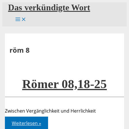
Zum
Das verkündigte Wort
Inhalt
springen
röm 8
Römer 08,18-25
Zwischen Vergänglichkeit und Herrlichkeit
Römer
Weiterlesen »
08,18-