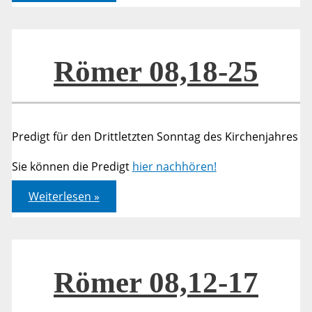
25
Römer 08,18-25
Predigt für den Drittletzten Sonntag des Kirchenjahres
Sie können die Predigt
hier nachhören!
Römer
Weiterlesen »
08,18-
25
Römer 08,12-17