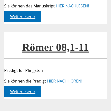
Sie können das Manuskript
HIER NACHLESEN!
Römer
Weiterlesen »
08,1-
11
Römer 08,1-11
Predigt für Pfingsten
Sie können die Predigt
HIER NACHHÖREN!
Römer
Weiterlesen »
08,1-
11