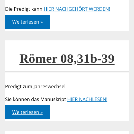
Die Predigt kann
HIER NACHGEHÖRT WERDEN!
Römer
Weiterlesen »
08,12-
17
Römer 08,31b-39
Predigt zum Jahreswechsel
Sie können das Manuskript
HIER NACHLESEN!
Römer
Weiterlesen »
08,31b-
39