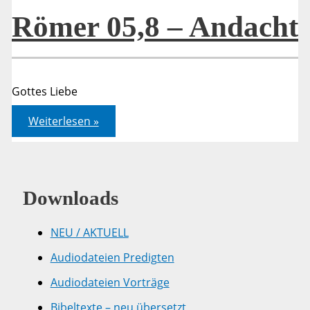
Römer 05,8 – Andacht
Gottes Liebe
Römer
Weiterlesen »
05,8
–
Andacht
Downloads
NEU / AKTUELL
Audiodateien Predigten
Audiodateien Vorträge
Bibeltexte – neu übersetzt