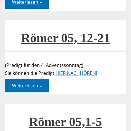
Römer
Weiterlesen »
05,
12-
21
Römer 05, 12-21
(Predigt für den 4. Adventssonntag)
Sie können die Predigt
HIER NACHHÖREN!
Römer
Weiterlesen »
05,
12-
21
Römer 05,1-5