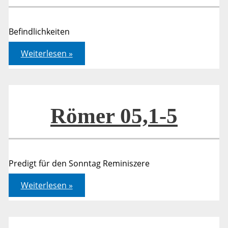
Befindlichkeiten
Römer
Weiterlesen »
05,1-
5
Römer 05,1-5
Predigt für den Sonntag Reminiszere
Römer
Weiterlesen »
05,1-
5