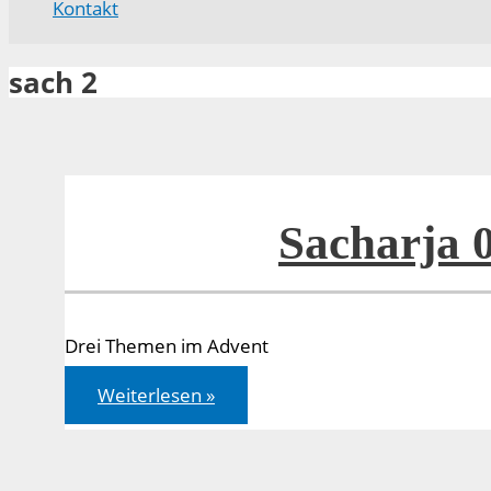
Kontakt
sach 2
Sacharja 
Drei Themen im Advent
Sacharja
Weiterlesen »
02,12-
17