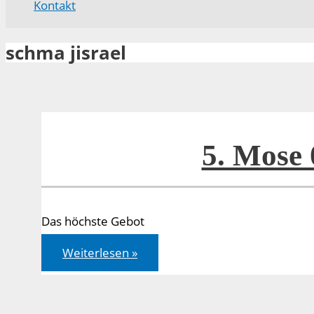
Kontakt
schma jisrael
5. Mose 
Das höchste Gebot
5.
Weiterlesen »
Mose
06,4-
9