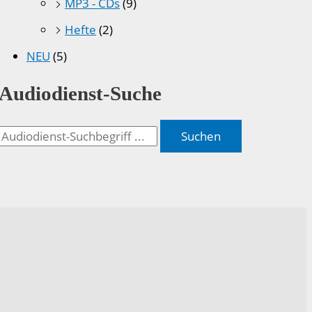
MP3 - CDs
(9)
Hefte
(2)
NEU
(5)
Audiodienst-Suche
Suchen