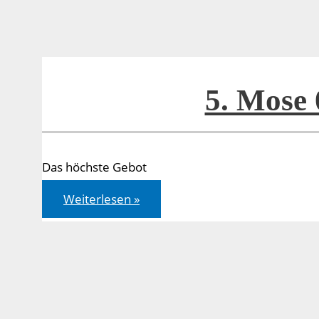
5. Mose 
Das höchste Gebot
5.
Weiterlesen »
Mose
06,4-
9