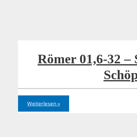
Die
Schöpfung
und
der
Schöpfer
Römer 01,6-32 –
Schöp
Römer
Weiterlesen »
01,6-
32
–
Schöpfung
und
Schöpfer