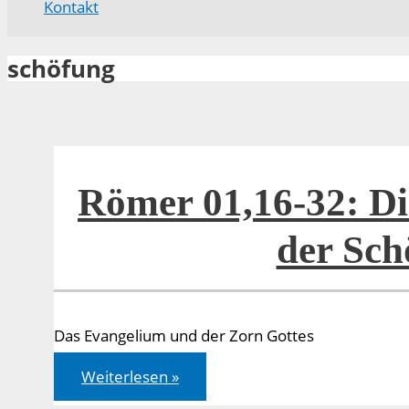
Kontakt
schöfung
Römer 01,16-32: D
der Sch
Das Evangelium und der Zorn Gottes
Römer
Weiterlesen »
01,16-
32: