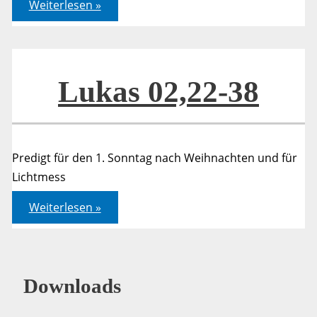
Lukas
Weiterlesen »
02,22-
38
Lukas 02,22-38
Predigt für den 1. Sonntag nach Weihnachten und für
Lichtmess
Lukas
Weiterlesen »
02,22-
38
Downloads