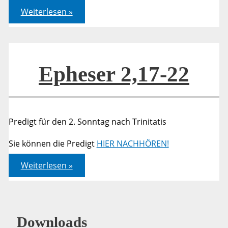
Epheser
Weiterlesen »
2,17-
22
Epheser 2,17-22
Predigt für den 2. Sonntag nach Trinitatis
Sie können die Predigt
HIER NACHHÖREN!
Epheser
Weiterlesen »
2,17-
22
Downloads