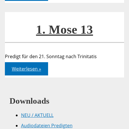
19
1. Mose 13
Predigt für den 21. Sonntag nach Trinitatis
1.
Weiterlesen »
Mose
13
Downloads
NEU / AKTUELL
Audiodateien Predigten