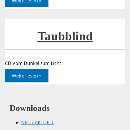
Weiterlesen »
–
Text
Taubblind
CD Vom Dunkel zum Licht
Taubblind
Weiterlesen »
Downloads
NEU / AKTUELL