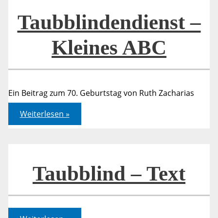
Taubblindendienst –
Kleines ABC
Ein Beitrag zum 70. Geburtstag von Ruth Zacharias
Taubblindendienst
Weiterlesen »
–
Kleines
ABC
Taubblind – Text
Taubblind