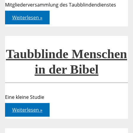
Mitgliederversammlung des Taubblindendienstes
Taubblindheit
Weiterlesen »
und
Abendmahl
Taubblinde Menschen
in der Bibel
Eine kleine Studie
Taubblinde
Weiterlesen »
Menschen
in
der
Bibel