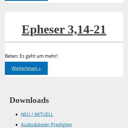
21
Epheser 3,14-21
Beten: Es geht um mehr!
Epheser
Weiterlesen »
3,14-
21
Downloads
NEU / AKTUELL
Audiodateien Predigten