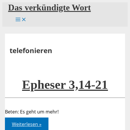
Zum
Das verkündigte Wort
Inhalt
springen
telefonieren
Epheser 3,14-21
Beten: Es geht um mehr!
Epheser
Weiterlesen »
3,14-