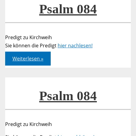
Haus
Psalm 084
des
HERRN
Predigt zu Kirchweih
Sie können die Predigt
hier nachlesen!
Psalm
Weiterlesen »
084
Psalm 084
Predigt zu Kirchweih