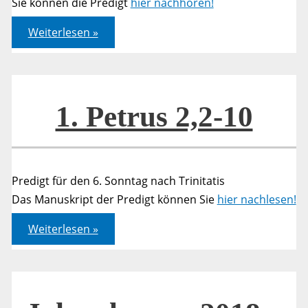
Sie können die Predigt
hier nachhören!
Psalm
Weiterlesen »
084
1. Petrus 2,2-10
Predigt für den 6. Sonntag nach Trinitatis
Das Manuskript der Predigt können Sie
hier nachlesen!
1.
Weiterlesen »
Petrus
2,2-
10