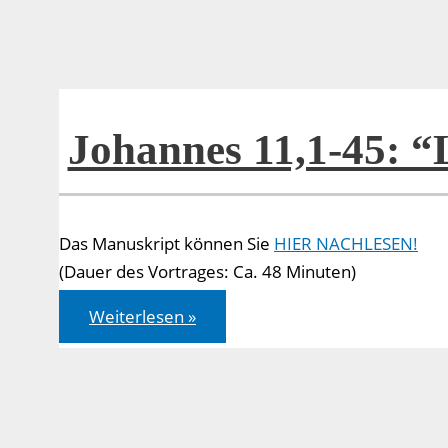
Johannes 11,1-45: 
Das Manuskript können Sie
HIER NACHLESEN!
(Dauer des Vortrages: Ca. 48 Minuten)
Johannes
Weiterlesen »
11,1-
45:
“Lebendig
werden”