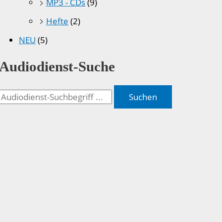
MP3 - CDs
(9)
Hefte
(2)
NEU
(5)
Audiodienst-Suche
Suchen