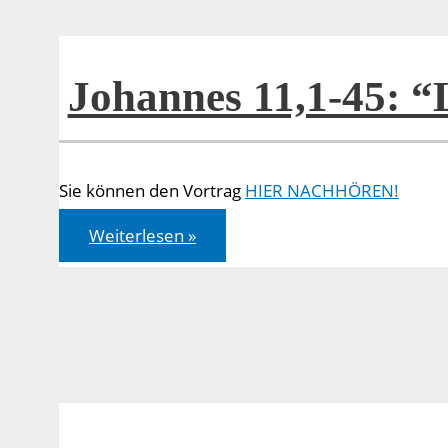
Johannes 11,1-45: 
Sie können den Vortrag
HIER NACHHÖREN!
Johannes
Weiterlesen »
11,1-
45:
“Lebendig
werden”