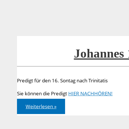
45
Johannes 
Predigt für den 16. Sontag nach Trinitatis
Sie können die Predigt
HIER NACHHÖREN!
Johannes
Weiterlesen »
11,
1-
45