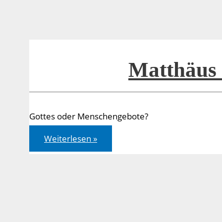
Matthäus 
Gottes oder Menschengebote?
Matthäus
Weiterlesen »
15,1-
20