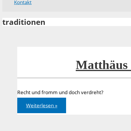
Kontakt
traditionen
Matthäus 
Recht und fromm und doch verdreht?
Matthäus
Weiterlesen »
15,1-
20