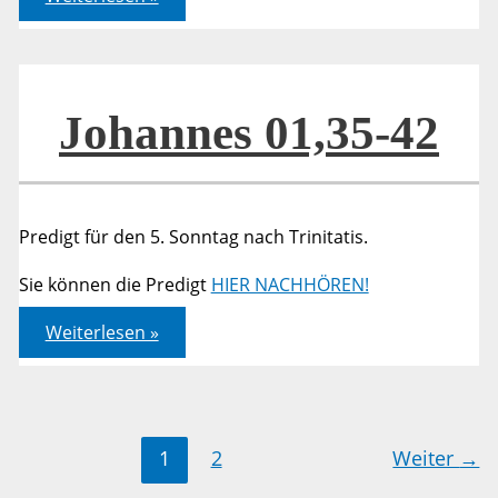
01,35-
42
Johannes 01,35-42
Predigt für den 5. Sonntag nach Trinitatis.
Sie können die Predigt
HIER NACHHÖREN!
Johannes
Weiterlesen »
01,35-
42
1
2
Weiter
→