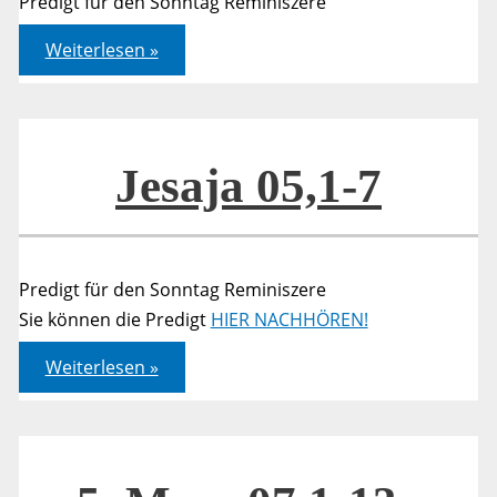
Predigt für den Sonntag Reminiszere
Jesaja
Weiterlesen »
05,1-
7
Jesaja 05,1-7
Predigt für den Sonntag Reminiszere
Sie können die Predigt
HIER NACHHÖREN!
Jesaja
Weiterlesen »
05,1-
7