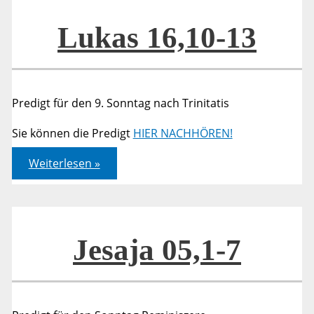
Lukas 16,10-13
Predigt für den 9. Sonntag nach Trinitatis
Sie können die Predigt
HIER NACHHÖREN!
Lukas
Weiterlesen »
16,10-
13
Jesaja 05,1-7