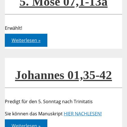
5. Mose 07,1-13a
Erwählt!
5.
Weiterlesen »
Mose
07,1-
13a
Johannes 01,35-42
Predigt für den 5. Sonntag nach Trinitatis
Sie können das Manuskript
HIER NACHLESEN!
Johannes
Weiterlesen »