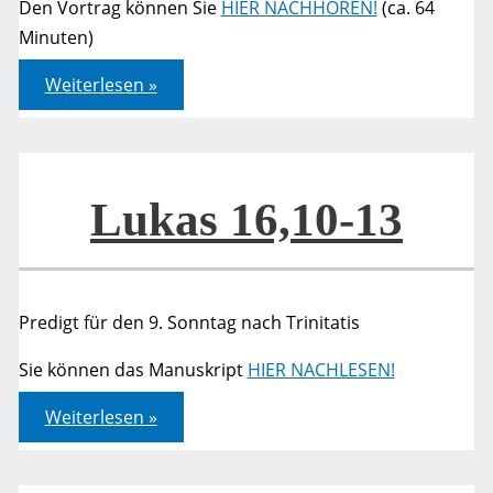
Den Vortrag können Sie
HIER NACHHÖREN!
(ca. 64
Minuten)
Gottes
Weiterlesen »
Ökonomen
–
Bibelarbeit
Lukas 16,10-13
Predigt für den 9. Sonntag nach Trinitatis
Sie können das Manuskript
HIER NACHLESEN!
Lukas
Weiterlesen »
16,10-
13